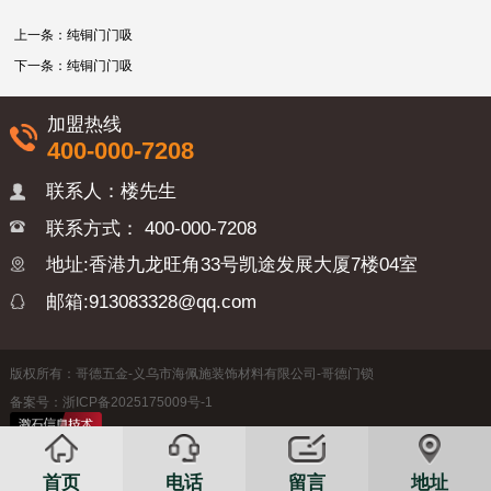
上一条：
纯铜门门吸
下一条：
纯铜门门吸
加盟热线
400-000-7208
联系人：楼先生
联系方式：
400-000-7208
地址:香港九龙旺角33号凯途发展大厦7楼04室
邮箱:913083328@qq.com
版权所有：哥德五金-义乌市海佩施装饰材料有限公司-哥德门锁
备案号：浙ICP备2025175009号-1
首页
电话
留言
地址