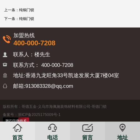
上一条：
纯铜门锁
下一条：
纯铜门锁
加盟热线
400-000-7208
联系人：楼先生
联系方式：
400-000-7208
地址:香港九龙旺角33号凯途发展大厦7楼04室
邮箱:913083328@qq.com
版权所有：哥德五金-义乌市海佩施装饰材料有限公司-哥德门锁
备案号：浙ICP备2025175009号-1
首页
电话
留言
地址