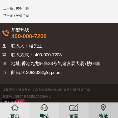
上一条：
纯铜门锁
下一条：
纯铜门锁
加盟热线
400-000-7208
联系人：楼先生
联系方式：
400-000-7208
地址:香港九龙旺角33号凯途发展大厦7楼04室
邮箱:913083328@qq.com
版权所有：哥德五金-义乌市海佩施装饰材料有限公司-哥德门锁
备案号：浙ICP备2025175009号-1
首页
电话
留言
地址